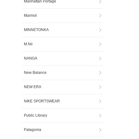
Manhattan Portage
Marmot
MINNETONKA
M.Nii
NANGA
New Balance
NEW ERA
NIKE SPORTSWEAR
Public Library
Patagonia