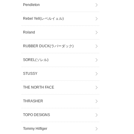
Pendleton
Rebel Yell(レベルイェル)
Roland
RUBBER DUCK(ラバーダック)
SOREL(ソレル)
STUSSY
THE NORTH FACE
THRASHER
TOPO DESIGNS
Tommy Hilfiger