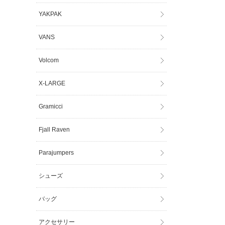
YAKPAK
VANS
Volcom
X-LARGE
Gramicci
Fjall Raven
Parajumpers
シューズ
バッグ
アクセサリー