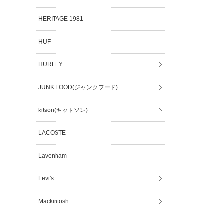
HERITAGE 1981
HUF
HURLEY
JUNK FOOD(ジャンクフード)
kitson(キットソン)
LACOSTE
Lavenham
Levi's
Mackintosh