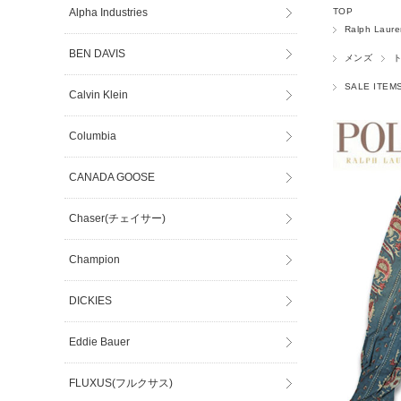
Alpha Industries
TOP
Ralph Laur
BEN DAVIS
メンズ
SALE ITEM
Calvin Klein
Columbia
CANADA GOOSE
Chaser(チェイサー)
Champion
DICKIES
Eddie Bauer
FLUXUS(フルクサス)