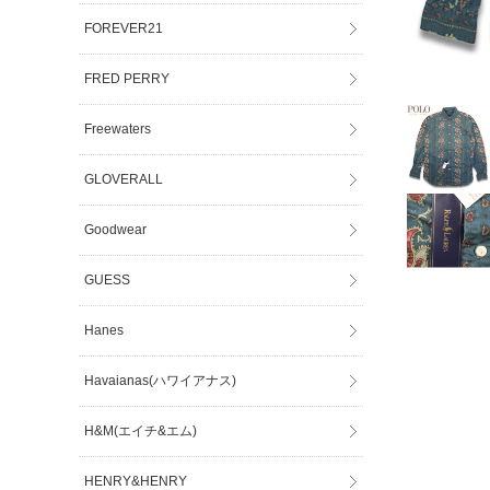
FOREVER21
FRED PERRY
Freewaters
GLOVERALL
Goodwear
GUESS
Hanes
Havaianas(ハワイアナス)
H&M(エイチ&エム)
HENRY&HENRY