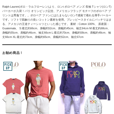
Ralph Lauren(ポロ・ラルフローレン)より、ロンt ポロベア メンズ 長袖 Tシャツ(ロンT)
パーカーが入荷！パリ オリンピック記念、アメリカンフラッグ モチーフのポロベア プ
リントは秀逸です。。ポロベア ファンにはたまらないロンT感覚で着れる薄手パーカー
です。ソフトで肌触りの良いコットン素材を使用。プレッピースタイルにバッチリはま
る、アメカジの王道ティーシャツといった感じです。 素材：Cotton 100%、 原産国：
Guatemala、 S:着丈約66cm、身幅約52cm、肩幅約45cm、袖丈64cm M:着丈約68cm、
身幅約55cm、肩幅約46cm、袖丈66cm L:着丈約70cm、身幅約58cm、肩幅約48cm、袖
丈66cm XL:着丈約73cm、身幅約65cm、肩幅約52cm、袖丈67cm
お勧め商品！