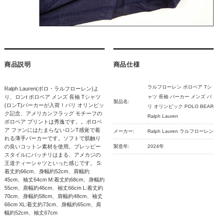
商品説明
商品仕様
ラルフローレン ポロベア Tシ
Ralph Lauren(ポロ・ラルフローレン)よ
り、ロンt ポロベア メンズ 長袖 Tシャツ
ャツ 長袖 パーカー メンズ パ
製品名:
(ロンT)パーカーが入荷！パリ オリンピッ
リ オリンピック POLO BEAR
ク記念、アメリカンフラッグ モチーフの
Ralph Lauren
ポロベア プリントは秀逸です。。ポロベ
ア ファンにはたまらないロンT感覚で着
メーカー:
Ralph Lauren ラルフローレン
れる薄手パーカーです。ソフトで肌触り
の良いコットン素材を使用。プレッピー
製造年:
2024年
スタイルにバッチリはまる、アメカジの
王道ティーシャツといった感じです。 S:
着丈約66cm、身幅約52cm、肩幅約
45cm、袖丈64cm M:着丈約68cm、身幅約
55cm、肩幅約46cm、袖丈66cm L:着丈約
70cm、身幅約58cm、肩幅約48cm、袖丈
66cm XL:着丈約73cm、身幅約65cm、肩
幅約52cm、袖丈67cm