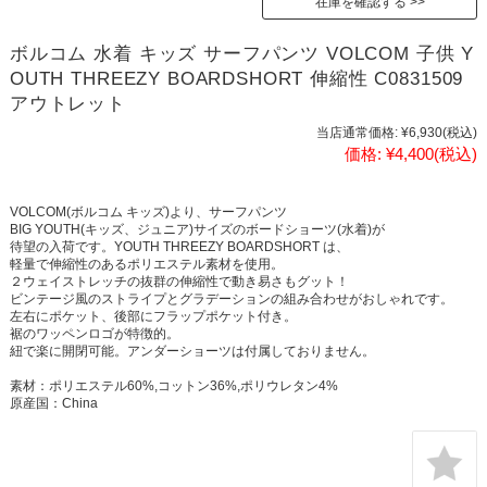
在庫を確認する
ボルコム 水着 キッズ サーフパンツ VOLCOM 子供 Y
OUTH THREEZY BOARDSHORT 伸縮性 C0831509
アウトレット
当店通常価格:
¥6,930
(税込)
価格:
¥4,400
(税込)
VOLCOM(ボルコム キッズ)より、サーフパンツ
BIG YOUTH(キッズ、ジュニア)サイズのボードショーツ(水着)が
待望の入荷です。YOUTH THREEZY BOARDSHORT は、
軽量で伸縮性のあるポリエステル素材を使用。
２ウェイストレッチの抜群の伸縮性で動き易さもグット！
ビンテージ風のストライプとグラデーションの組み合わせがおしゃれです。
左右にポケット、後部にフラップポケット付き。
裾のワッペンロゴが特徴的。
紐で楽に開閉可能。アンダーショーツは付属しておりません。
素材：ポリエステル60%,コットン36%,ポリウレタン4%
原産国：China