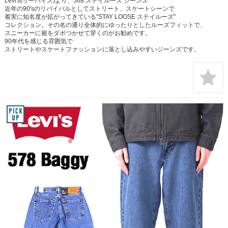
Levi's(リーバイス)より、568 ステイルーズ ジーンズ
近年の90'sのリバイバルとしてストリート、スケートシーンで
着実に知名度が拡がってきている"STAY LOOSE ステイルーズ"
コレクション。その名の通り全体的にゆったりとしたルーズフィットで、
スニーカーに裾をダボつかせて穿くのがお勧めです。
90年代を感じる雰囲気で
ストリートやスケートファッションに落とし込みやすいジーンズです。