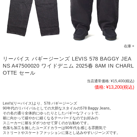
在庫 ×
リーバイス バギージーンズ LEVIS 578 BAGGY JEA
NS A47500020 ワイドデニム 2025春 8AM IN CHARL
OTTE セール
当店通常価格:
¥15,400
(税込)
価格:
¥13,200
(税込)
Levi's(リーバイス)より、578 バギージーンズ
90年代のリバイバルとしての大胆なスタイルの578 Baggy Jeans。
その名の通り全体的にゆったりとしたバギーなフィットで、
裾に向かって緩やかに細くなるテーパードなのでお好みの
スニーカーに裾をダボつかせて穿くのがお勧めです。
色落ち加工を施したユーズドカラーは90年代を感じる雰囲気で
ストリートやスケートファッションに落とし込みやすいジーンズです。