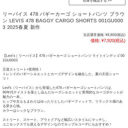
在庫を確認する
リーバイス 478 バギーカーゴ ショートパンツ ブラウ
ン LEVIS 478 BAGGY CARGO SHORTS 001GU000
3 2025春夏 新作
当店通常価格:
¥8,800
(税込)
価格:
¥7,920
(税込)
【Levi’s｜リーバイス】478 バギーカーゴ ショートパンツ ライトインディゴ 00
1GU0003
王道ストリート×実用性！
トレンドのバギーシルエットとカーゴデザインを融合した、夏の主役ショー
ツ！
Levi's（リーバイス）から登場した478 バギーカーゴショートパンツは、
90年代テイストを落とし込んだルーズシルエットと実用的なカーゴポケットが
魅力の一本。
ヒップや太ももまわりはゆったりとしたバギーフィットで、リラックス感のあ
る穿き心地。
カラーはシックなブラウン。
ストリート、スケート、アウトドアなど幅広いスタイルにマッチし、
ユニセックスでも使えるデザインなのでカップルコーデにもおすすめ！