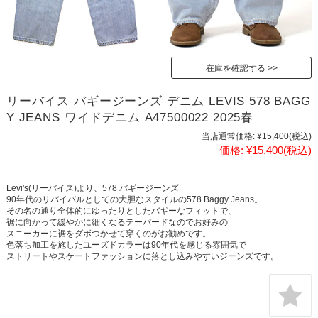
在庫を確認する
リーバイス バギージーンズ デニム LEVIS 578 BAGG
Y JEANS ワイドデニム A47500022 2025春
当店通常価格:
¥15,400
(税込)
価格:
¥15,400
(税込)
Levi's(リーバイス)より、578 バギージーンズ
90年代のリバイバルとしての大胆なスタイルの578 Baggy Jeans。
その名の通り全体的にゆったりとしたバギーなフィットで、
裾に向かって緩やかに細くなるテーパードなのでお好みの
スニーカーに裾をダボつかせて穿くのがお勧めです。
色落ち加工を施したユーズドカラーは90年代を感じる雰囲気で
ストリートやスケートファッションに落とし込みやすいジーンズです。