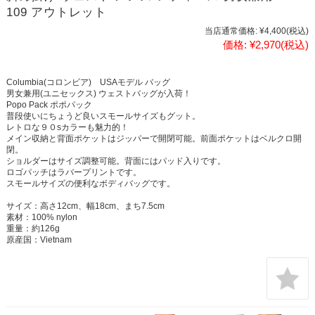
109 アウトレット
当店通常価格:
¥4,400
(税込)
価格:
¥2,970
(税込)
Columbia(コロンビア) USAモデル バッグ
男女兼用(ユニセックス) ウェストバッグが入荷！
Popo Pack ポポパック
普段使いにちょうど良いスモールサイズもグット。
レトロな９０sカラーも魅力的！
メイン収納と背面ポケットはジッパーで開閉可能。前面ポケットはベルクロ開
閉。
ショルダーはサイズ調整可能。背面にはパッド入りです。
ロゴパッチはラバープリントです。
スモールサイズの便利なボディバッグです。
サイズ：高さ12cm、幅18cm、まち7.5cm
素材：100% nylon
重量：約126g
原産国：Vietnam