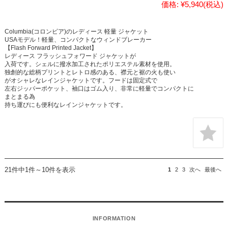
価格:
¥5,940
(税込)
Columbia(コロンビア)のレディース 軽量 ジャケット
USAモデル！軽量、コンパクトなウィンドブレーカー
【Flash Forward Printed Jacket】
レディース フラッシュフォワード ジャケットが
入荷です。シェルに撥水加工されたポリエステル素材を使用。
独創的な総柄プリントとレトロ感のある、襟元と裾の火も使い
がオシャレなレインジャケットです。フードは固定式で
左右ジッパーポケット、袖口はゴム入り、非常に軽量でコンパクトに
まとまる為
持ち運びにも便利なレインジャケットです。
21件中1件～10件を表示
1
2
3
次へ
最後へ
INFORMATION