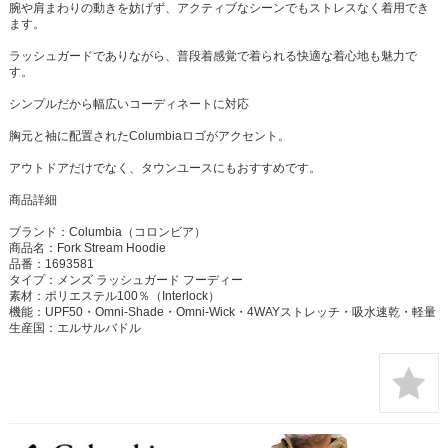
腕や肩まわりの動きを妨げず、アクティブなシーンでもストレスなく着用でき
ます。
ラッシュガードでありながら、普段着感覚で着られる快適な着心地も魅力で
す。
シンプルだから幅広いコーディネートに対応
胸元と袖に配置されたColumbiaロゴがアクセント。
アウトドアだけでなく、タウンユースにもおすすめです。
商品詳細
ブランド：Columbia（コロンビア）
商品名：Fork Stream Hoodie
品番：1693581
タイプ：メンズ ラッシュガード フーディー
素材：ポリエステル100％（Interlock）
機能：UPF50・Omni-Shade・Omni-Wick・4WAYストレッチ・吸水速乾・軽量
生産国：エルサルバドル