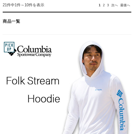
21件中1件～10件を表示
1
2
3
次へ
最後へ
商品一覧