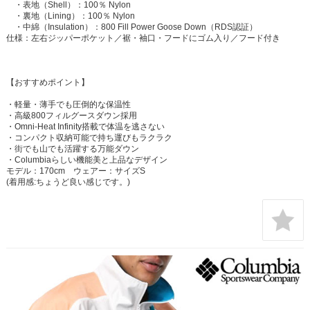
・表地（Shell）：100％ Nylon
・裏地（Lining）：100％ Nylon
・中綿（Insulation）：800 Fill Power Goose Down（RDS認証）
仕様：左右ジッパーポケット／裾・袖口・フードにゴム入り／フード付き
【おすすめポイント】
・軽量・薄手でも圧倒的な保温性
・高級800フィルグースダウン採用
・Omni-Heat Infinity搭載で体温を逃さない
・コンパクト収納可能で持ち運びもラクラク
・街でも山でも活躍する万能ダウン
・Columbiaらしい機能美と上品なデザイン
モデル：170cm ウェアー：サイズS
(着用感:ちょうど良い感じです。)