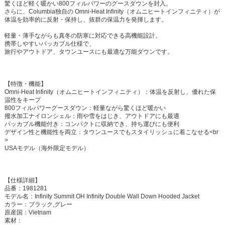
驚くほど軽く暖かい800フィルパワーのグースダウンを封入。
さらに、Columbia独自の Omni-Heat Infinity（オムニヒートインフィニティ）が
体温を効率的に反射・保持し、抜群の保温力を発揮します。
軽量・薄手ながらも真冬の防寒に対応できる高機能設計。
携帯しやすいパッカブル仕様で、
旅行やアウトドア、タウンユースにも最適な万能ダウンです。
【特徴・機能】
Omni-Heat Infinity（オムニヒートインフィニティ）：体温を反射し、優れた保
温性をキープ
800フィルパワーグースダウン：軽量ながら驚くほど暖かい
撥水加工ナイロンシェル：雨や雪をはじき、アウトドアにも最適
パッカブル機能付き：コンパクトに収納でき、持ち運びにも便利
デザイン性と機能性を両立：タウンユースでもスタイリッシュに着こなせる<br
>
USAモデル（海外限定モデル）
【仕様詳細】
品番：1981281
モデル名：Infinity Summit OH Infinity Double Wall Down Hooded Jacket
カラー：ブラック,グレー
原産国：Vietnam
素材：