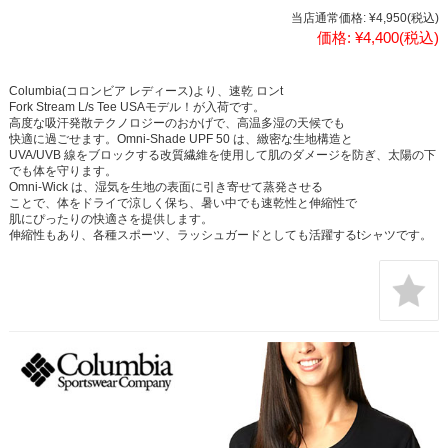
当店通常価格:
¥4,950
(税込)
価格:
¥4,400
(税込)
Columbia(コロンビア レディース)より、速乾 ロンt
Fork Stream L/s Tee USAモデル！が入荷です。
高度な吸汗発散テクノロジーのおかげで、高温多湿の天候でも
快適に過ごせます。Omni-Shade UPF 50 は、緻密な生地構造と
UVA/UVB 線をブロックする改質繊維を使用して肌のダメージを防ぎ、太陽の下
でも体を守ります。
Omni-Wick は、湿気を生地の表面に引き寄せて蒸発させる
ことで、体をドライで涼しく保ち、暑い中でも速乾性と伸縮性で
肌にぴったりの快適さを提供します。
伸縮性もあり、各種スポーツ、ラッシュガードとしても活躍するtシャツです。