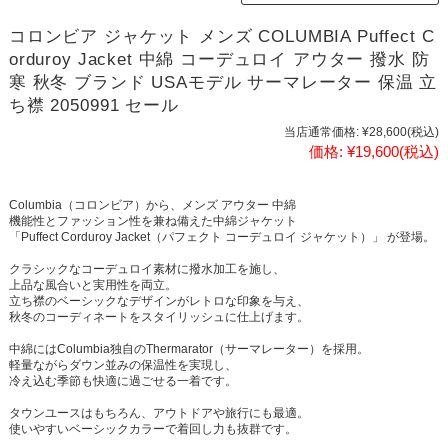
コロンビア ジャケット メンズ COLUMBIA Puffect C
orduroy Jacket 中綿 コーデュロイ アウター 撥水 防
寒 秋冬 ブランド USAモデル サーマレーター 保温 立
ち襟 2050991 セール
当店通常価格:
¥28,600
(税込)
価格:
¥19,600
(税込)
Columbia（コロンビア）から、メンズ アウター 中綿
機能性とファッション性を兼ね備えた中綿ジャケット
「Puffect Corduroy Jacket（パフェクト コーデュロイ ジャケット）」 が登場。
クラシックなコーデュロイ素材に撥水加工を施し、
上品な風合いと実用性を両立。
立ち襟のベーシックなデザインがレトロな印象を与え、
秋冬のコーディネートをスタイリッシュに仕上げます。
中綿にはColumbia独自のThermarator（サーマレーター）を採用。
軽量ながらダウン並みの保温性を実現し、
冷え込む季節も快適に過ごせる一着です。
タウンユースはもちろん、アウトドアや旅行にも最適。
使いやすいベーシックカラーで着回し力も抜群です。