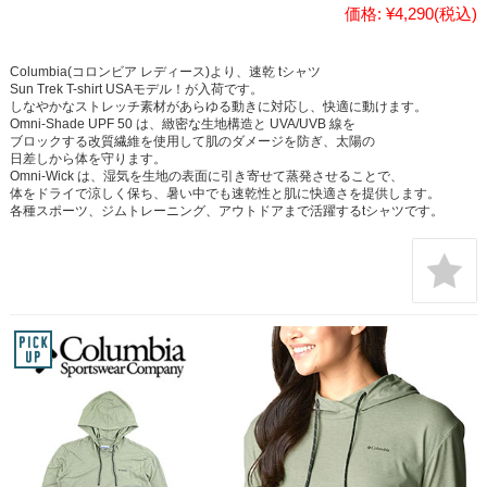
価格:
¥4,290
(税込)
Columbia(コロンビア レディース)より、速乾 tシャツ
Sun Trek T-shirt USAモデル！が入荷です。
しなやかなストレッチ素材があらゆる動きに対応し、快適に動けます。
Omni-Shade UPF 50 は、緻密な生地構造と UVA/UVB 線を
ブロックする改質繊維を使用して肌のダメージを防ぎ、太陽の
日差しから体を守ります。
Omni-Wick は、湿気を生地の表面に引き寄せて蒸発させることで、
体をドライで涼しく保ち、暑い中でも速乾性と肌に快適さを提供します。
各種スポーツ、ジムトレーニング、アウトドアまで活躍するtシャツです。