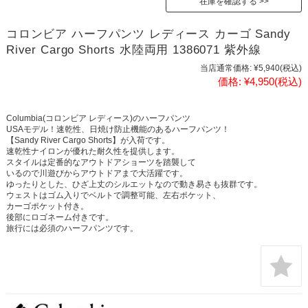
在庫を確認する
コロンビア ハーフパンツ レディース カーゴ Sandy
River Cargo Shorts 水陸両用 1386071 紫外線
当店通常価格:
¥5,940
(税込)
価格:
¥4,950
(税込)
Columbia(コロンビア レディース)のハーフパンツ
USAモデル！速乾性、日焼け防止機能のあるハーフパンツ！
【Sandy River Cargo Shorts】が入荷です。
速乾性ナイロンが優れた耐久性を提供します。
スタイルは定番的なアウトドアショーツを踏襲して
いるので川遊びからアウトドアまで大活躍です。
ゆったりとした、ひざ上丈のシルエットなので動き易さも抜群です。
ウェストはゴム入りでベルトで調整可能、左右ポケット、
カーゴポケット付き。
後部にロゴネーム付きです。
旅行には必須のハーフパンツです。