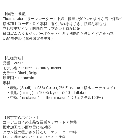
【特徴・機能】
Thermarator（サーマレーター）中綿：軽量でダウンのような高い保温性
撥水加工コーデュロイ素材：雨や汚れをはじき、快適な着心地
立ち襟デザイン：防風性アップ＆レトロな印象
袖口ゴム入り＆ジッパーポケット付き：機能性と使いやすさを両立
USAモデル（海外限定モデル）
【仕様詳細】
品番：2050991
モデル名：Puffect Corduroy Jacket
カラー：Black, Beige,
原産国：Indonesia
素材：
・表地（Shell）：98% Cotton, 2% Elastane（撥水コーデュロイ）
・裏地（Lining）：100% Nylon（210T Taffeta）
・中綿（Insulation）：Thermarator（ポリエステル100%）
【おすすめポイント】
コーデュロイの上品な質感 × アウトドア性能
撥水加工で小雨や雪にも対応
ダウン並の暖かさを誇るサーマレーター中綿
軽くて動きやすいミドルウェイト仕様