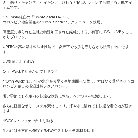
ん、釣り・キャンプ・ハイキング・旅行など幅広いシーンで活躍する万能アイ
テムです。
Columbia独自の「Omni-Shade UPF50」
コロンビア独自開発の**Omni-Shade**テクノロジーを採用。
高密度に織られた生地と特殊加工された繊維により、有害なUVA・UVBをしっ
かりブロック。
UPF50の高い紫外線防止性能で、炎天下でも肌を守りながら快適に過ごせま
す。
UV対策におすすめ
Omni-Wickで汗をかいてもドライ
**Omni-Wick**は、汗や水分を素早く生地表面へ拡散し、すばやく蒸発させるコ
ロンビア独自の吸湿速乾テクノロジー。
暑い季節でも衣服内を快適な状態に保ち、ベタつきを軽減します。
さらに軽量なポリエステル素材により、汗や水に濡れても快適な着心地が続き
ます。
4WAYストレッチで自由な動き
生地には全方向へ伸縮する4WAYストレッチ素材を採用。