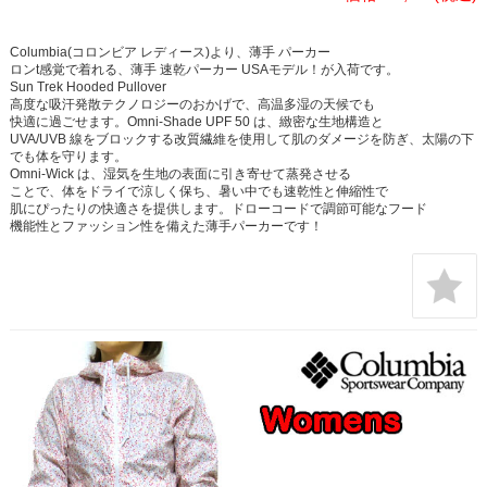
Columbia(コロンビア レディース)より、薄手 パーカー
ロンt感覚で着れる、薄手 速乾パーカー USAモデル！が入荷です。
Sun Trek Hooded Pullover
高度な吸汗発散テクノロジーのおかげで、高温多湿の天候でも
快適に過ごせます。Omni-Shade UPF 50 は、緻密な生地構造と
UVA/UVB 線をブロックする改質繊維を使用して肌のダメージを防ぎ、太陽の下
でも体を守ります。
Omni-Wick は、湿気を生地の表面に引き寄せて蒸発させる
ことで、体をドライで涼しく保ち、暑い中でも速乾性と伸縮性で
肌にぴったりの快適さを提供します。ドローコードで調節可能なフード
機能性とファッション性を備えた薄手パーカーです！