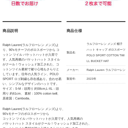
商品説明
商品仕様
ラルフローレン メンズ 帽子
Ralph Lauren(ラルフローレン メンズ)よ
り、90'sモチーフのポロスポーツから コ
ハット キャップ ポロスポーツ
製品名:
ットン ツイル バケットハットが入荷で
POLO SPORT COTTON TWI
す。人気再燃のバケットハット スタイル
LL BUCKET HAT
がクール！ウォッシュド加工された、コ
ットンツイル素材で被り心地もさらりと
メーカー:
Ralph Lauren ラルフローレン
しています。往年の人気ライン、POLO
SPORT ロゴ刺繍も存在感あり。合わせ易
製造年:
2023年
い、シンプルなデザインのハットです。
サイズ：S-M：頭周り 約58cm,L-XL：頭
周り 約61cm、 素材：100% cotton twill、
原産国：Cambodia、
Ralph Lauren(ラルフローレン メンズ)より、
90'sモチーフのポロスポーツから
コットン ツイル バケットハットが入荷です。人気再燃の
バケットハット スタイルがクール！ウォッシュド加工された、