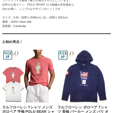
コットンツイル素材で被り心地もさらりとしています。
往年の人気ライン、POLO SPORT ロゴ刺繍も存在感あり。
合わせ易い、シンプルなデザインのハットです。
サイズ：S-M：頭周り 約58cm,L-XL：頭周り 約61cm
素材：100% cotton twill
原産国：Cambodia
お勧め商品！
ラルフローレン Tシャツ メンズ
ラルフローレン ポロベア Tシャ
ポロベア 半袖 POLO BEAR シャ
ツ 長袖 パーカー メンズ パリ オ