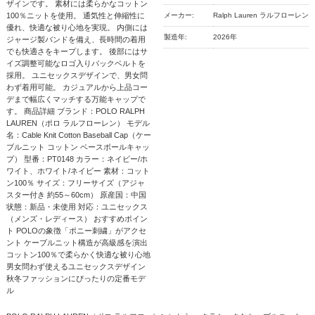
ザインです。 素材には柔らかなコットン
100％ニットを使用。 通気性と伸縮性に
メーカー:
Ralph Lauren ラルフローレン
優れ、快適な被り心地を実現。 内側には
製造年:
2026年
ジャージ製バンドを備え、長時間の着用
でも快適さをキープします。 後部にはサ
イズ調整可能なロゴ入りバックベルトを
採用。 ユニセックスデザインで、男女問
わず着用可能。 カジュアルから上品コー
デまで幅広くマッチする万能キャップで
す。 商品詳細 ブランド：POLO RALPH
LAUREN（ポロ ラルフローレン） モデル
名：Cable Knit Cotton Baseball Cap（ケー
ブルニット コットン ベースボールキャッ
プ） 型番：PT0148 カラー：ネイビー/ホ
ワイト、ホワイト/ネイビー 素材：コット
ン100％ サイズ：フリーサイズ（アジャ
スター付き 約55～60cm） 原産国：中国
状態：新品・未使用 対応：ユニセックス
（メンズ・レディース） おすすめポイン
ト POLOの象徴「ポニー刺繍」がアクセ
ント ケーブルニット構造が高級感を演出
コットン100％で柔らかく快適な被り心地
男女問わず使えるユニセックスデザイン
秋冬ファッションにぴったりの定番モデ
ル