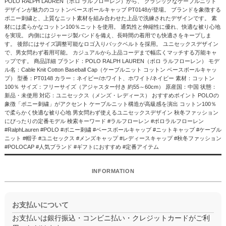
POLO RALPH LAUREN（ポロ ラルフローレン）から、 クラシックなケーブルニット
デザインが魅力のコットンベースボールキャップ PT0148が登場。 ブランドを象徴する
ポニー刺繍と、上質なニット素材を組み合わせた上品で洗練されたデザインです。 素
材には柔らかなコットン100％ニットを使用。 通気性と伸縮性に優れ、快適な被り心地
を実現。 内側にはジャージ製バンドを備え、長時間の着用でも快適さをキープしま
す。 後部にはサイズ調整可能なロゴ入りバックベルトを採用。 ユニセックスデザイン
で、男女問わず着用可能。 カジュアルから上品コーデまで幅広くマッチする万能キャ
ップです。 商品詳細 ブランド：POLO RALPH LAUREN（ポロ ラルフローレン） モデ
ル名：Cable Knit Cotton Baseball Cap（ケーブルニット コットン ベースボールキャッ
プ） 型番：PT0148 カラー：ネイビー/ホワイト、ホワイト/ネイビー 素材：コットン
100％ サイズ：フリーサイズ（アジャスター付き 約55～60cm） 原産国：中国 状態：
新品・未使用 対応：ユニセックス（メンズ・レディース） おすすめポイント POLOの
象徴「ポニー刺繍」がアクセント ケーブルニット構造が高級感を演出 コットン100％
で柔らかく快適な被り心地 男女問わず使えるユニセックスデザイン 秋冬ファッション
にぴったりの定番モデル 検索キーワード #ラルフローレン #ポロラルフローレン
#RalphLauren #POLO #ポニー刺繍 #ベースボールキャップ #ニットキャップ #ケーブル
ニット #帽子 #ユニセックス #メンズキャップ #レディースキャップ #秋冬ファッション
#POLOCAP #人気ブランド #ギフトにおすすめ #定番アイテム
INFORMATION
お支払いについて
お支払いは銀行振込・コンビニ払い・クレジットカードがご利