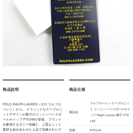
商品説明
商品仕様
ラルフローレン ケーブルニッ
POLO RALPH LAUREN（ポロ ラルフロ
ーレン）から、 クラシックなケーブルニ
ト コットン ベースボールキャ
製品名:
ットデザインが魅力のコットンベースボ
ップ Ralph Lauren 帽子 PT0
ールキャップ PT0148が登場。 ブランド
148
を象徴するポニー刺繍と、上質なニット
素材を組み合わせた上品で洗練されたデ
型番:
PT0149