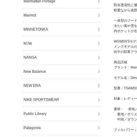
Manhattan Portage
防水透湿性に優
軽量ながら抜
Marmot
一体型のフー
冷たい風や雪
MINNETONKA
内ポケットが
WOMEN’S
M.Nii
メンズモデル
街中の防寒ア
NANGA
商品詳細
ブランド：Mar
New Balance
モデル名：Dima 
NEW ERA
型番：TSAWD0
対象：レディ
NIKE SPORTSWEAR
素材： 表地／
Public Library
裏地／ポリエス
中綿／ダウン9
Patagonia
フィルパワー：7