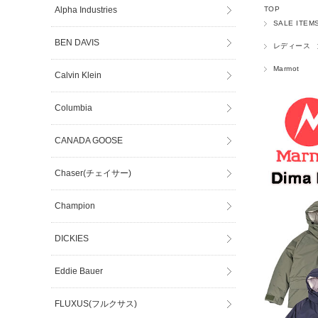
Alpha Industries
TOP
SALE ITEM
BEN DAVIS
レディース
Marmot
Calvin Klein
Columbia
CANADA GOOSE
Chaser(チェイサー)
Champion
DICKIES
Eddie Bauer
FLUXUS(フルクサス)