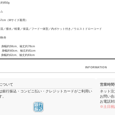
約850g
ナム
57cm（Mサイズ着用）
透湿／撥水／軽量／保温／フード一体型／内ポケット付き／ウエストドローコード
4秋冬
m、身幅約58cm、袖丈約78cm
m、身幅約60cm、袖丈約81cm
、身幅約62cm、袖丈約83cm
INFORMATION
について
営業時間
は銀行振込・コンビニ払い・クレジットカードがご利用い
ネット注
す。
お問い合
お電話対
※土日祝