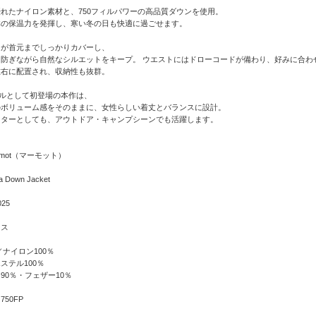
れたナイロン素材と、750フィルパワーの高品質ダウンを使用。
群の保温力を発揮し、寒い冬の日も快適に過ごせます。
ドが首元までしっかりカバーし、
を防ぎながら自然なシルエットをキープ。 ウエストにはドローコードが備わり、好みに合わ
左右に配置され、収納性も抜群。
モデルとして初登場の本作は、
のボリューム感をそのままに、女性らしい着丈とバランスに設計。
ウターとしても、アウトドア・キャンプシーンでも活躍します。
mot（マーモット）
Down Jacket
25
ース
ナイロン100％
テル100％
0％・フェザー10％
50FP