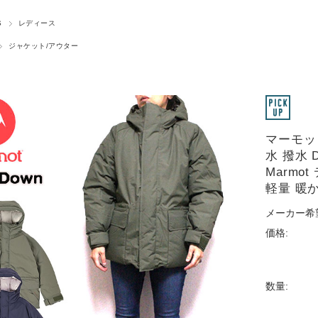
S
レディース
ジャケット/アウター
マーモッ
水 撥水 D
Marmo
軽量 暖
メーカー希
価格:
数量: