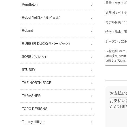
重量：Mサイズ 
Pendleton
原産国：ベト
Rebel Yell(レベルイェル)
モデル身長：1
Roland
特徴：防水／
シーズン：202
RUBBER DUCK(ラバーダック)
S/着丈約68c
M/着丈約70c
SOREL(ソレル)
L/着丈約72cm
STUSSY
THE NORTH FACE
お支払い
THRASHER
お支払い
ただけま
TOPO DESIGNS
Tommy Hilfiger