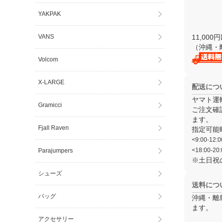
YAKPAK
VANS
11,0
（沖縄・
Volcom
X-LARGE
配送につ
ヤマト運
Gramicci
ご注文確
ます。
Fjall Raven
指定可能
<9:00-12:0
<18:00-20:
Parajumpers
※土日祝
シューズ
送料につ
バッグ
沖縄・離
ます。
アクセサリー