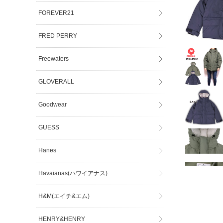
FOREVER21
FRED PERRY
Freewaters
GLOVERALL
Goodwear
GUESS
Hanes
Havaianas(ハワイアナス)
H&M(エイチ&エム)
HENRY&HENRY