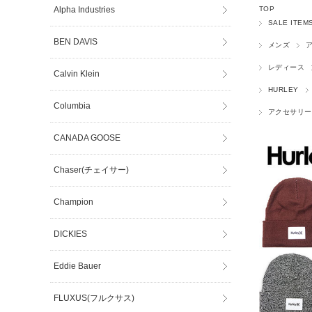
Alpha Industries
TOP
SALE ITEM
BEN DAVIS
メンズ
レディース
Calvin Klein
HURLEY
Columbia
アクセサリー
CANADA GOOSE
Chaser(チェイサー)
Champion
DICKIES
Eddie Bauer
FLUXUS(フルクサス)