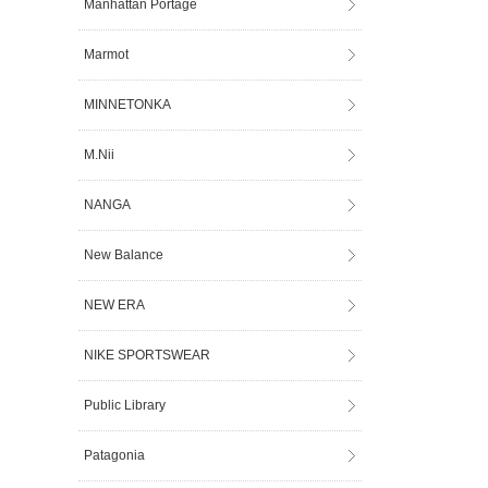
Manhattan Portage
Marmot
MINNETONKA
M.Nii
NANGA
New Balance
NEW ERA
NIKE SPORTSWEAR
Public Library
Patagonia