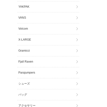
YAKPAK
VANS
Volcom
X-LARGE
Gramicci
Fjall Raven
Parajumpers
シューズ
バッグ
アクセサリー