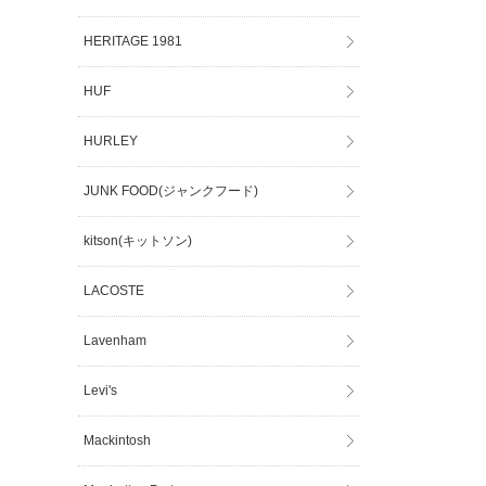
HERITAGE 1981
HUF
HURLEY
JUNK FOOD(ジャンクフード)
kitson(キットソン)
LACOSTE
Lavenham
Levi's
Mackintosh