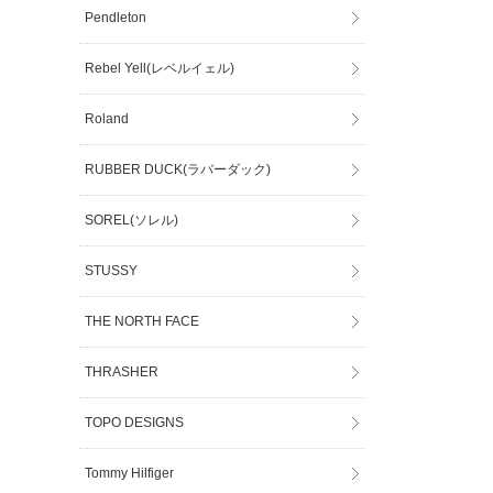
Pendleton
Rebel Yell(レベルイェル)
Roland
RUBBER DUCK(ラバーダック)
SOREL(ソレル)
STUSSY
THE NORTH FACE
THRASHER
TOPO DESIGNS
Tommy Hilfiger