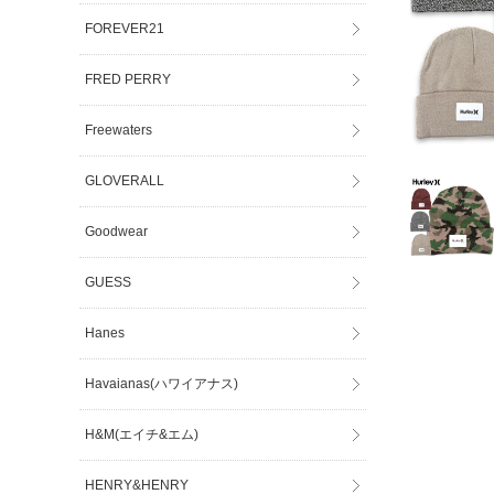
FOREVER21
FRED PERRY
Freewaters
GLOVERALL
Goodwear
GUESS
Hanes
Havaianas(ハワイアナス)
H&M(エイチ&エム)
HENRY&HENRY