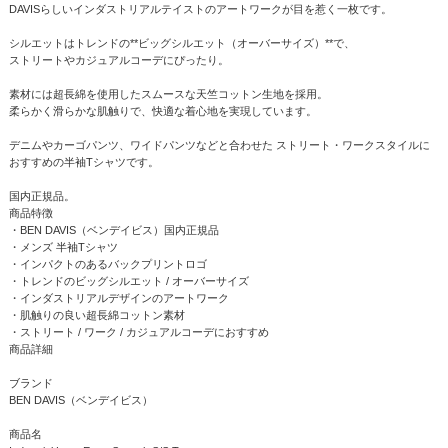
DAVISらしいインダストリアルテイストのアートワークが目を惹く一枚です。
シルエットはトレンドの**ビッグシルエット（オーバーサイズ）**で、
ストリートやカジュアルコーデにぴったり。
素材には超長綿を使用したスムースな天竺コットン生地を採用。
柔らかく滑らかな肌触りで、快適な着心地を実現しています。
デニムやカーゴパンツ、ワイドパンツなどと合わせた ストリート・ワークスタイルに
おすすめの半袖Tシャツです。
国内正規品。
商品特徴
・BEN DAVIS（ベンデイビス）国内正規品
・メンズ 半袖Tシャツ
・インパクトのあるバックプリントロゴ
・トレンドのビッグシルエット / オーバーサイズ
・インダストリアルデザインのアートワーク
・肌触りの良い超長綿コットン素材
・ストリート / ワーク / カジュアルコーデにおすすめ
商品詳細
ブランド
BEN DAVIS（ベンデイビス）
商品名