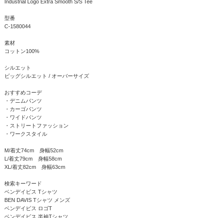
Industrial Logo Extra Smooth S/S Tee
型番
C-1580044
素材
コットン100%
シルエット
ビッグシルエット / オーバーサイズ
おすすめコーデ
・デニムパンツ
・カーゴパンツ
・ワイドパンツ
・ストリートファッション
・ワークスタイル
M/着丈74cm 身幅52cm
L/着丈79cm 身幅58cm
XL/着丈82cm 身幅63cm
検索キーワード
ベンデイビス Tシャツ
BEN DAVIS Tシャツ メンズ
ベンデイビス ロゴT
ベンデイビス 半袖Tシャツ