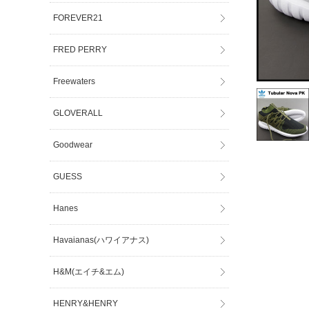
FOREVER21
FRED PERRY
Freewaters
GLOVERALL
Goodwear
GUESS
Hanes
Havaianas(ハワイアナス)
H&M(エイチ&エム)
HENRY&HENRY