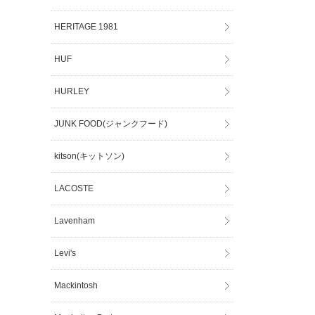
HERITAGE 1981
HUF
HURLEY
JUNK FOOD(ジャンクフード)
kitson(キットソン)
LACOSTE
Lavenham
Levi's
Mackintosh