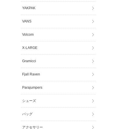
YAKPAK
VANS
Volcom
X-LARGE
Gramicci
Fjall Raven
Parajumpers
シューズ
バッグ
アクセサリー