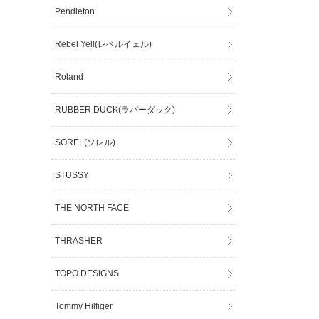
Pendleton
Rebel Yell(レベルイェル)
Roland
RUBBER DUCK(ラバーダック)
SOREL(ソレル)
STUSSY
THE NORTH FACE
THRASHER
TOPO DESIGNS
Tommy Hilfiger