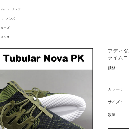
nals
メンズ
メンズ
シューズ
メンズ
アディダ
ライムニッ
価格:
カラー：
サイズ：
数量: