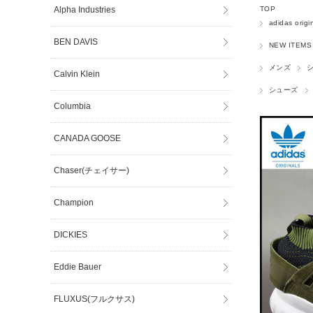
Alpha Industries
TOP
adidas origi
BEN DAVIS
NEW ITEMS
メンズ
Calvin Klein
シューズ
Columbia
CANADA GOOSE
Chaser(チェイサー)
Champion
DICKIES
Eddie Bauer
FLUXUS(フルクサス)