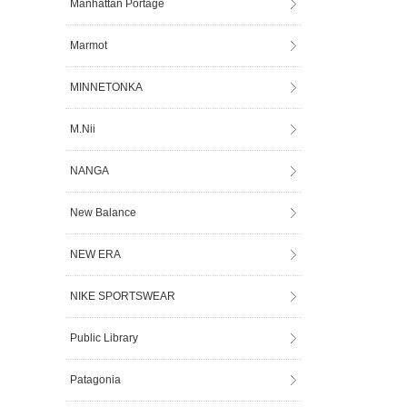
Manhattan Portage
Marmot
MINNETONKA
M.Nii
NANGA
New Balance
NEW ERA
NIKE SPORTSWEAR
Public Library
Patagonia