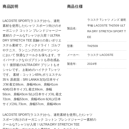
商品説明
商品仕様
ラコステ Tシャツ メンズ 速乾
LACOSTE SPORT(ラコステ)から、速乾
素材を使用したtシャツ スポーツ向けのオ
半袖 LACOSTE TH2509 ULT
製品名:
ーガニック コットン ブレンドジャージー
RA DRY STRETCH SPORT T
素材の クールなTシャツが入荷！ULTRA
EE
DRY STRETCH TEE 肌触りの良いポリエ
ステル素材で、クイックドライ！ ゴルフ
型番:
TH2509
やテニス、ランニングのスポーツシーン
において 快適なクールさを保ちます。サ
メーカー:
ラコステ LACOSTE
イバーチックなロゴプリントも存在感あ
製造年:
2024年
り！ 後部裾のULTRA DRY プリントもオ
シャレです。 お勧めのハイテク Tシャツ
です。 素材：コットン65%,ポリエステル
35％ 原産国：SRI LANKA 3(S)/日本サイ
ズM:着丈68cm、身幅46cm、肩幅41cm
4(M)/日本サイズL:着丈69cm、身幅
50cm、肩幅43cm 5(L)/日本サイズXL:着丈
72cm、身幅53cm、肩幅45cm 6(XL)/日本
サイズ2XL:73cm、身幅57cm、肩幅48cm
LACOSTE SPORT(ラコステ)から、速乾素材を使用したtシャツ
スポーツ向けのオーガニック コットン ブレンドジャージー素材の
クールなTシャツが入荷！ULTRA DRY STRETCH TEE