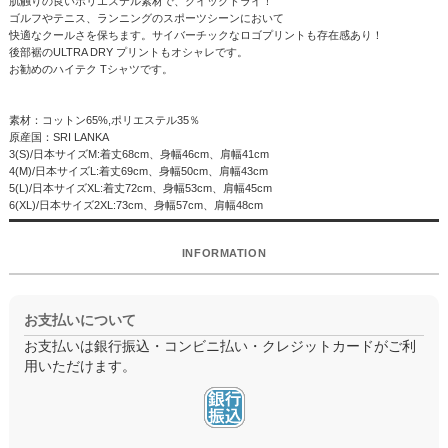
肌触りの良いポリエステル素材で、クイックドライ！
ゴルフやテニス、ランニングのスポーツシーンにおいて
快適なクールさを保ちます。サイバーチックなロゴプリントも存在感あり！
後部裾のULTRA DRY プリントもオシャレです。
お勧めのハイテク Tシャツです。
素材：コットン65%,ポリエステル35％
原産国：SRI LANKA
3(S)/日本サイズM:着丈68cm、身幅46cm、肩幅41cm
4(M)/日本サイズL:着丈69cm、身幅50cm、肩幅43cm
5(L)/日本サイズXL:着丈72cm、身幅53cm、肩幅45cm
6(XL)/日本サイズ2XL:73cm、身幅57cm、肩幅48cm
INFORMATION
お支払いについて
お支払いは銀行振込・コンビニ払い・クレジットカードがご利
用いただけます。