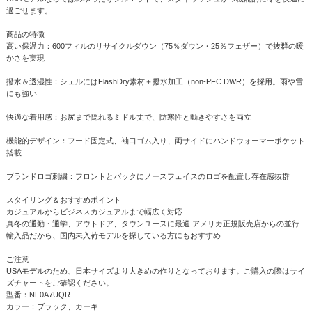
過ごせます。
商品の特徴
高い保温力：600フィルのリサイクルダウン（75％ダウン・25％フェザー）で抜群の暖
かさを実現
撥水＆透湿性：シェルにはFlashDry素材＋撥水加工（non-PFC DWR）を採用。雨や雪
にも強い
快適な着用感：お尻まで隠れるミドル丈で、防寒性と動きやすさを両立
機能的デザイン：フード固定式、袖口ゴム入り、両サイドにハンドウォーマーポケット
搭載
ブランドロゴ刺繍：フロントとバックにノースフェイスのロゴを配置し存在感抜群
スタイリング＆おすすめポイント
カジュアルからビジネスカジュアルまで幅広く対応
真冬の通勤・通学、アウトドア、タウンユースに最適 アメリカ正規販売店からの並行
輸入品だから、国内未入荷モデルを探している方にもおすすめ
ご注意
USAモデルのため、日本サイズより大きめの作りとなっております。ご購入の際はサイ
ズチャートをご確認ください。
型番：NF0A7UQR
カラー：ブラック、カーキ