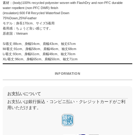
素材：(body)100% recycled polyester woven with FlashDry and non-PFC durable
water-repellent (non-PFC DWR) finish
(insulation):600 Fill Recycled Waterfowl Down
75%Down,25%Feather
モデル：身長170cm、サイズS着用
着用感：ちょうど良い感じです。
原産国：Vietnam
S/着丈:88cm、身幅54cm、肩幅43cm、袖丈67cm
M/着丈:91cm、身幅58cm、肩幅46cm、袖丈68cm
L/着丈:93cm、身幅61cm、肩幅48cm、袖丈70cm
XL/着丈:96cm、身幅65cm、肩幅50cm、袖丈71cm
INFORMATION
お支払いについて
お支払いは銀行振込・コンビニ払い・クレジットカードがご利
用いただけます。